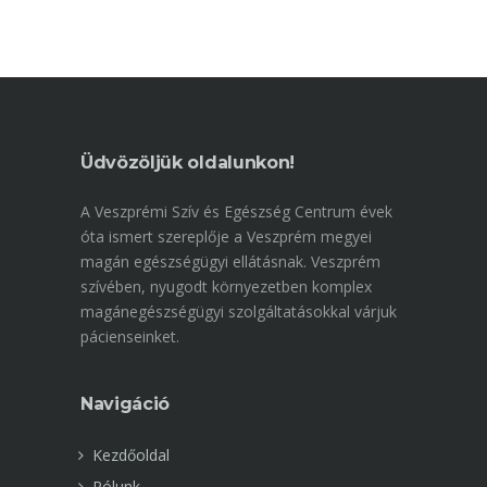
Üdvözöljük oldalunkon!
A Veszprémi Szív és Egészség Centrum évek
óta ismert szereplője a Veszprém megyei
magán egészségügyi ellátásnak. Veszprém
szívében, nyugodt környezetben komplex
magánegészségügyi szolgáltatásokkal várjuk
pácienseinket.
Navigáció
Kezdőoldal
Rólunk