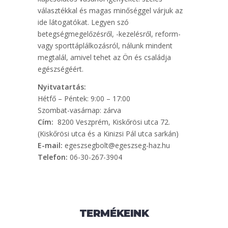
választékkal és magas minőséggel várjuk az
ide látogatókat. Legyen szó
betegségmegelőzésről, -kezelésről, reform-
vagy sporttáplálkozásról, nálunk mindent
megtalál, amivel tehet az Ön és családja
egészségéért.
Nyitvatartás:
Hétfő – Péntek: 9:00 – 17:00
Szombat-vasárnap: zárva
Cím:
8200 Veszprém, Kiskőrösi utca 72.
(Kiskőrösi utca és a Kinizsi Pál utca sarkán)
E-mail:
egeszsegbolt@egeszseg-haz.hu
Telefon:
06-30-267-3904
TERMÉKEINK