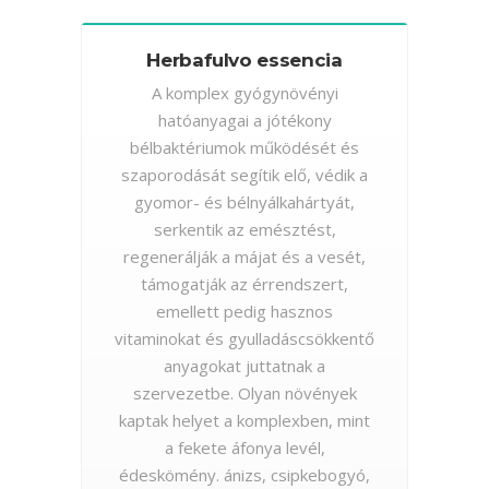
Herbafulvo essencia
A komplex gyógynövényi
hatóanyagai a jótékony
bélbaktériumok működését és
szaporodását segítik elő, védik a
gyomor- és bélnyálkahártyát,
serkentik az emésztést,
regenerálják a májat és a vesét,
támogatják az érrendszert,
emellett pedig hasznos
vitaminokat és gyulladáscsökkentő
anyagokat juttatnak a
szervezetbe. Olyan növények
kaptak helyet a komplexben, mint
a fekete áfonya levél,
édeskömény. ánizs, csipkebogyó,