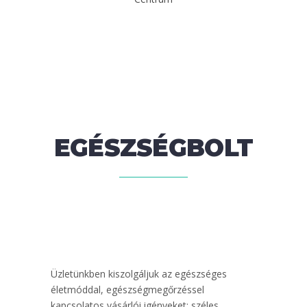
EGÉSZSÉGBOLT
Üzletünkben kiszolgáljuk az egészséges
életmóddal, egészségmegőrzéssel
kapcsolatos vásárlói igényeket: széles