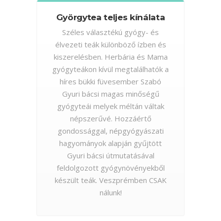
Györgytea teljes kínálata
Széles választékú gyógy- és
élvezeti teák különböző ízben és
kiszerelésben. Herbária és Mama
gyógyteákon kívül megtalálhatók a
híres bükki füvesember Szabó
Gyuri bácsi magas minőségű
gyógyteái melyek méltán váltak
népszerűvé. Hozzáértő
gondossággal, népgyógyászati
hagyományok alapján gyűjtött
Gyuri bácsi útmutatásával
feldolgozott gyógynövényekből
készült teák. Veszprémben CSAK
nálunk!