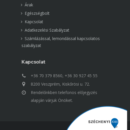
Árak
Egészségbolt
Kapcsolat
Adatkezelési Szabályzat
Számlázással, lemondással kapcsolatos
szabályzat
Kapcsolat
+36 70 379 8560, +36 30 927 45 55
8200 Veszprém, Kiskőrösi u. 72.
Rendelőnkben telefonos előjegyzés
alapján várjuk Önöket.