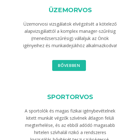
ÜZEMORVOS
Üzemorvosi vizsgálatok elvégzését a kötelező
alapvizsgálattól a komplex manager-szűrésig
(menedzserszűrésig) vállaljuk az Önök
igényeihez és munkaidejükhöz alkalmazkodva!
BŐVEBBEN
SPORTORVOS
A sportolók és magas fizikai igénybevételnek
kitett munkát végzők szívének átlagon felüli
megterhelése, és az ebből adódó magasabb
hirtelen szívhalál rizikó a rendszeres
kivizsgálás bővítését teszi szükségessé.