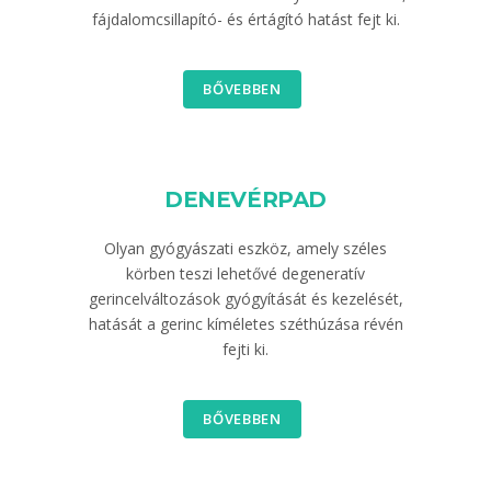
fájdalomcsillapító- és értágító hatást fejt ki.
BŐVEBBEN
DENEVÉRPAD
Olyan gyógyászati eszköz, amely széles
körben teszi lehetővé degeneratív
gerincelváltozások gyógyítását és kezelését,
hatását a gerinc kíméletes széthúzása révén
fejti ki.
BŐVEBBEN