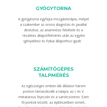
GYÓGYTORNA
A gyógytorna egyfajta mozgásterápia, melyet
a szakember az orvosi diagnózis és javallat
átnézése, az anamnézis felvétele és a
részletes állapotfelmérés után az egyéni
igényekhez és fizikai állapothoz igazít.
SZÁMÍTÓGÉPES
TALPMÉRÉS
Az egészséges emberi láb álláskor három
ponton támaszkodik a talajra: az I. és V.
metatarsus fejecsén és a sarokcsonton. Ezen
fő pontok között, az építészetben ismert,