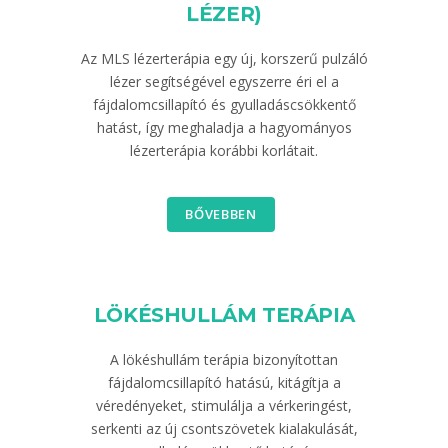
LÉZER)
Az MLS lézerterápia egy új, korszerű pulzáló
lézer segítségével egyszerre éri el a
fájdalomcsillapító és gyulladáscsökkentő
hatást, így meghaladja a hagyományos
lézerterápia korábbi korlátait.
BŐVEBBEN
LÖKÉSHULLÁM TERÁPIA
A lökéshullám terápia bizonyítottan
fájdalomcsillapító hatású, kitágítja a
véredényeket, stimulálja a vérkeringést,
serkenti az új csontszövetek kialakulását,