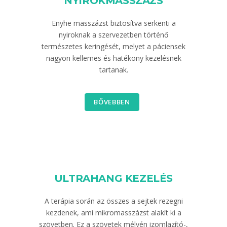
NYIROKMASSZÁZS
Enyhe masszázst biztosítva serkenti a
nyiroknak a szervezetben történő
természetes keringését, melyet a páciensek
nagyon kellemes és hatékony kezelésnek
tartanak.
BŐVEBBEN
ULTRAHANG KEZELÉS
A terápia során az összes a sejtek rezegni
kezdenek, ami mikromasszázst alakít ki a
szövetben. Ez a szövetek mélyén izomlazító-,