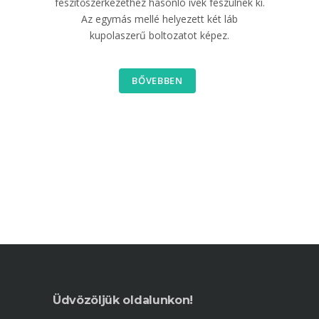
feszítőszerkezethez hasonló ívek feszülnek ki.
Az egymás mellé helyezett két láb
kupolaszerű boltozatot képez.
BŐVEBBEN
Üdvözöljük oldalunkon!