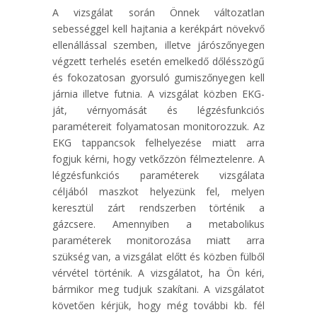
A vizsgálat során Önnek változatlan
sebességgel kell hajtania a kerékpárt növekvő
ellenállással szemben, illetve járószőnyegen
végzett terhelés esetén emelkedő dőlésszögű
és fokozatosan gyorsuló gumiszőnyegen kell
járnia illetve futnia. A vizsgálat közben EKG-
ját, vérnyomását és légzésfunkciós
paramétereit folyamatosan monitorozzuk. Az
EKG tappancsok felhelyezése miatt arra
fogjuk kérni, hogy vetkőzzön félmeztelenre. A
légzésfunkciós paraméterek vizsgálata
céljából maszkot helyezünk fel, melyen
keresztül zárt rendszerben történik a
gázcsere. Amennyiben a metabolikus
paraméterek monitorozása miatt arra
szükség van, a vizsgálat előtt és közben fülből
vérvétel történik. A vizsgálatot, ha Ön kéri,
bármikor meg tudjuk szakítani. A vizsgálatot
követően kérjük, hogy még további kb. fél