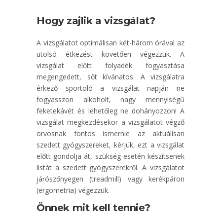
Hogy zajlik a vizsgálat?
A vizsgálatot optimálisan két-három órával az
utolsó étkezést követően végezzük. A
vizsgálat előtt folyadék fogyasztása
megengedett, sőt kívánatos. A vizsgálatra
érkező sportoló a vizsgálat napján ne
fogyasszon alkoholt, nagy mennyiségű
feketekávét és lehetőleg ne dohányozzon! A
vizsgálat megkezdésekor a vizsgálatot végző
orvosnak fontos ismernie az aktuálisan
szedett gyógyszereket, kérjük, ezt a vizsgálat
előtt gondolja át, szükség esetén készítsenek
listát a szedett gyógyszerekről. A vizsgálatot
járószőnyegen (treadmill) vagy kerékpáron
(ergometria) végezzük.
Önnek mit kell tennie?