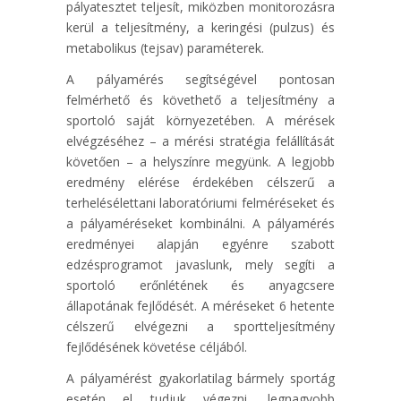
pályatesztet teljesít, miközben monitorozásra
kerül a teljesítmény, a keringési (pulzus) és
metabolikus (tejsav) paraméterek.
A pályamérés segítségével pontosan
felmérhető és követhető a teljesítmény a
sportoló saját környezetében. A mérések
elvégzéséhez – a mérési stratégia felállítását
követően – a helyszínre megyünk. A legjobb
eredmény elérése érdekében célszerű a
terhelésélettani laboratóriumi felméréseket és
a pályaméréseket kombinálni. A pályamérés
eredményei alapján egyénre szabott
edzésprogramot javaslunk, mely segíti a
sportoló erőnlétének és anyagcsere
állapotának fejlődését. A méréseket 6 hetente
célszerű elvégezni a sportteljesítmény
fejlődésének követése céljából.
A pályamérést gyakorlatilag bármely sportág
esetén el tudjuk végezni, legnagyobb