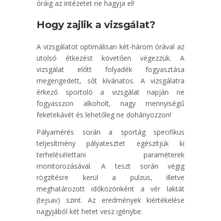
óráig az intézetet ne hagyja el!
Hogy zajlik a vizsgálat?
A vizsgálatot optimálisan két-három órával az
utolsó étkezést követően végezzük. A
vizsgálat előtt folyadék fogyasztása
megengedett, sőt kívánatos. A vizsgálatra
érkező sportoló a vizsgálat napján ne
fogyasszon alkoholt, nagy mennyiségű
feketekávét és lehetőleg ne dohányozzon!
Pályamérés során a sportág specifikus
teljesítmény pályatesztet egészítjük ki
terhelésélettani paraméterek
monitorozásával. A teszt során végig
rögzítésre kerül a pulzus, illetve
meghatározott időközönként a vér laktát
(tejsav) szint. Az eredmények kiértékelése
nagyjából két hetet vesz igénybe.