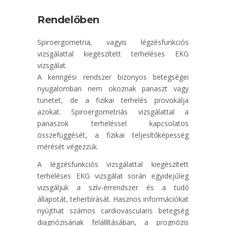
Rendelőben
Spiroergometria, vagyis légzésfunkciós
vizsgálattal kiegészített terheléses EKG
vizsgálat.
A keringési rendszer bizonyos betegségei
nyugalomban nem okoznak panaszt vagy
tünetet, de a fizikai terhelés provokálja
azokat. Spiroergometriás vizsgálattal a
panaszok terheléssel kapcsolatos
összefüggését, a fizikai teljesítőképesség
mérését végezzük.
A légzésfunkciós vizsgálattal kiegészített
terheléses EKG vizsgálat során egyidejűleg
vizsgáljuk a szív-érrendszer és a tüdő
állapotát, teherbírását. Hasznos információkat
nyújthat számos cardiovascularis betegség
diagnózisának felállításában, a prognózis