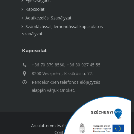
Egészségbolt
Kapcsolat
Adatkezelési Szabályzat
Számlázással, lemondással kapcsolatos
szabályzat
Kapcsolat
+36 70 379 8560, +36 30 927 45 55
8200 Veszprém, Kiskőrösi u. 72.
Rendelőnkben telefonos előjegyzés
alapján várjuk Önöket.
Arculattervezés és weboldal készítés:
Contentshop