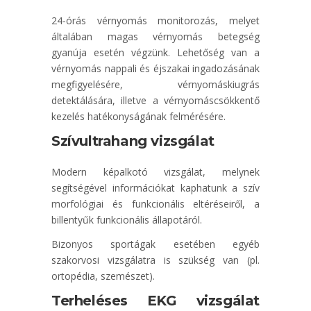
24-órás vérnyomás monitorozás, melyet
általában magas vérnyomás betegség
gyanúja esetén végzünk. Lehetőség van a
vérnyomás nappali és éjszakai ingadozásának
megfigyelésére, vérnyomáskiugrás
detektálására, illetve a vérnyomáscsökkentő
kezelés hatékonyságának felmérésére.
Szívultrahang vizsgálat
Modern képalkotó vizsgálat, melynek
segítségével információkat kaphatunk a szív
morfológiai és funkcionális eltéréseiről, a
billentyűk funkcionális állapotáról.
Bizonyos sportágak esetében egyéb
szakorvosi vizsgálatra is szükség van (pl.
ortopédia, szemészet).
Terheléses EKG vizsgálat