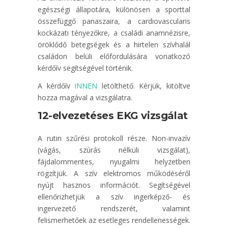
egészségi állapotára, különösen a sporttal
összefüggő panaszaira, a cardiovascularis
kockázati tényezőkre, a családi anamnézisre,
öröklődő betegségek és a hirtelen szívhalál
családon belüli előfordulására vonatkozó
kérdőív segítségével történik.
A kérdőív
INNEN
letölthető. Kérjük, kitöltve
hozza magával a vizsgálatra.
12-elvezetéses EKG vizsgálat
A rutin szűrési protokoll része. Non-invazív
(vágás, szúrás nélküli vizsgálat),
fájdalommentes, nyugalmi helyzetben
rögzítjük. A szív elektromos működéséről
nyújt hasznos információt. Segítségével
ellenőrizhetjük a szív ingerképző- és
ingervezető rendszerét, valamint
felismerhetőek az esetleges rendellenességek.